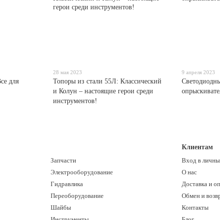
28 мая 2023
9 апреля 2023
се для
Топоры из стали 55Л: Классический
Светодиодны
и Колун – настоящие герои среди
опрыскивате
инструментов!
Клиентам
Запчасти
Вход в личны
Электрооборудование
О нас
Гидравлика
Доставка и о
Переоборудование
Обмен и возв
Шайбы
Контакты
Инструменты
Блог