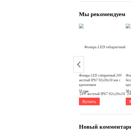
Мы рекомендуем
Фонарь LED габаритный 24V
Фон
желтый IP67 92х20х10 мм с
бел
креплением
кре
55 грн
50 
Купить
Новый комментар