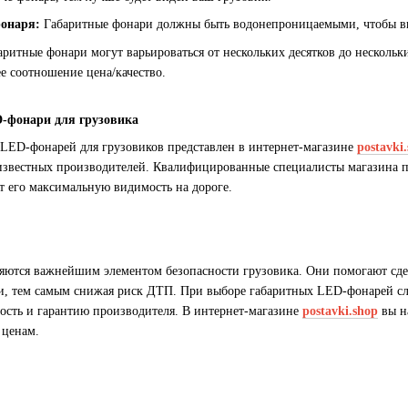
онаря:
Габаритные фонари должны быть водонепроницаемыми, чтобы вы
ритные фонари могут варьироваться от нескольких десятков до нескольк
е соотношение цена/качество.
D-фонари для грузовика
LED-фонарей для грузовиков представлен в интернет-магазине
postavki
 известных производителей. Квалифицированные специалисты магазина п
т его максимальную видимость на дороге.
ются важнейшим элементом безопасности грузовика. Они помогают сдела
и, тем самым снижая риск ДТП. При выборе габаритных LED-фонарей след
ость и гарантию производителя. В интернет-магазине
postavki.shop
вы н
 ценам.