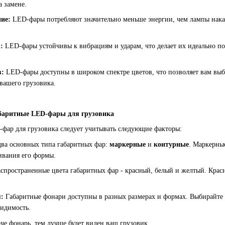
а замене.
ие:
LED-фары потребляют значительно меньше энергии, чем лампы накал
:
LED-фары устойчивы к вибрациям и ударам, что делает их идеально по
в:
LED-фары доступны в широком спектре цветов, что позволяет вам выб
вашего грузовика.
баритные LED-фары для грузовика
фар для грузовика следует учитывать следующие факторы:
ва основных типа габаритных фар:
маркерные
и
контурные
. Маркерные
ивания его формы.
спространенные цвета габаритных фар - красный, белый и желтый. Красны
я:
Габаритные фонари доступны в разных размерах и формах. Выбирайте 
идимость.
че фонарь, тем лучше будет виден ваш грузовик.