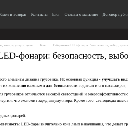
бмен и возврат
Контакты
Блог
Отзывы о магазине
Договор публ
ы, товары, услуги, цены
Блог
Габаритные LED-фонари: безопасность, выбор, лучш
LED-фонари: безопасность, выбо
осто элементы дизайна грузовика. Их основная функция -
улучшать вид
ет их
жизненно важными для безопасности
водителя и его пассажиров,
я грузовиков отличаются высокой светоотдачей и энергоэффективностью
нергии, что экономит заряд аккумулятора. Кроме того, светодиоды имею
одных фонарей:
овечность:
LED-фары значительно ярче ламп накаливания, что делает гр