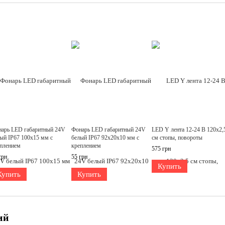
арь LED габаритный 24V
Фонарь LED габаритный 24V
LED Y лента 12-24 В 120х2,
ый IP67 100х15 мм с
белый IP67 92х20х10 мм с
см стопы, повороты
плением
креплением
575 грн
грн
55 грн
Купить
Купить
Купить
ий