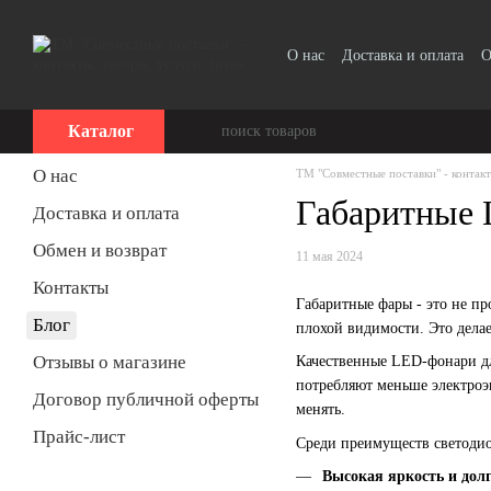
Перейти к основному контенту
О нас
Доставка и оплата
О
Прайс-лист
Каталог
О нас
ТМ "Совместные поставки" - контакт
Габаритные 
Доставка и оплата
Обмен и возврат
11 мая 2024
Контакты
Габаритные фары - это не пр
Блог
плохой видимости. Это дела
Отзывы о магазине
Качественные LED-фонари дл
потребляют меньше электроэ
Договор публичной оферты
менять.
Прайс-лист
Среди преимуществ светоди
Высокая яркость и долг