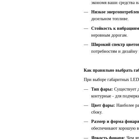
экономя ваши средства н
Низкое энергопотреблен
дизельном топливе.
Стойкость к вибрациям
неровным дорогам.
Широкий спектр цвето
потребностям и дизайну 
Как правильно выбрать га
При выборе габаритных LED-
Тип фары:
Существует д
контурные - для подчерк
Цвет фары:
Наиболее ра
сбоку.
Размер и форма фонар
обеспечивают хорошую в
Яркость фонаря:
Чем яр