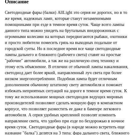
Описание
Светодиодные фары (балки) AllLight это серия не дорогих, но в то
же время, надежных ламп, которые станут незаменимыми
помощниками при езде в темное время суток. Чаще всего лампы
данного типа можно увидеть на брутальных внедорожниках с
огромными колесами на которых передвигаются рыбаки, охотники
и просто любители помесить грязь на выходных подальше от
городской суеты. Но в последнее время все чаще светодиодные
лампы дальнего и ближнего (рабочего света) ставят на простые
"рабочие" автомобили, а так же на различную спец технику и
этому есть объяснение. В отличии от обычной лампы накаливания,
светодиод дает более яркий, направленный луч света при более
низком энергопотреблении. Подобная лампа будет отличным
дополнением обычному штатному свету автомобиля и поможет
избежать неприятных ситуаций на дороге в темное время суток. К
тому же использование мощных светодиодов ведущих мировых
производителей позволяют сделать мощную фару в компактном
корпусе, что позволяет разместить ее даже в бампере легкового
автомобиля. А серия удобных креплений позволят изменить
направление света, что удобно при езде по бездорожью в ночное
время суток. Светодиодные фары (в народе можно встретить еще
название "балка") делятся на 3 типа: фара дальнего света, ближнего