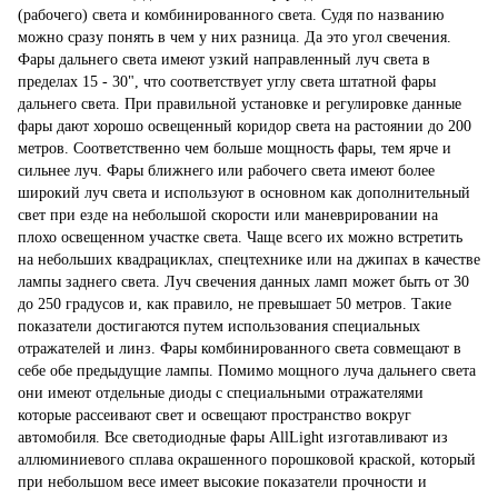
(рабочего) света и комбинированного света. Судя по названию
можно сразу понять в чем у них разница. Да это угол свечения.
Фары дальнего света имеют узкий направленный луч света в
пределах 15 - 30", что соответствует углу света штатной фары
дальнего света. При правильной установке и регулировке данные
фары дают хорошо освещенный коридор света на растоянии до 200
метров. Соответственно чем больше мощность фары, тем ярче и
сильнее луч. Фары ближнего или рабочего света имеют более
широкий луч света и используют в основном как дополнительный
свет при езде на небольшой скорости или маневрировании на
плохо освещенном участке света. Чаще всего их можно встретить
на небольших квадрациклах, спецтехнике или на джипах в качестве
лампы заднего света. Луч свечения данных ламп может быть от 30
до 250 градусов и, как правило, не превышает 50 метров. Такие
показатели достигаются путем использования специальных
отражателей и линз. Фары комбинированного света совмещают в
себе обе предыдущие лампы. Помимо мощного луча дальнего света
они имеют отдельные диоды с специальными отражателями
которые рассеивают свет и освещают пространство вокруг
автомобиля. Все светодиодные фары AllLight изготавливают из
аллюминиевого сплава окрашенного порошковой краской, который
при небольшом весе имеет высокие показатели прочности и