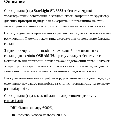
Описание
Світлодіодна фара
StarLight SL-3332
забезпечує чудові
характеристики освітлення, а завдяки якості збирання та зручному
дизайну пристрій підійде для використання практично на будь-
якому транспортному засобі, будь то легкове авто чи вантажівка.
Світлодіодна фара призначена як дальнє світло, але при належному
регулюванні її можна також використовувати як додаткове ближнє
світло.
Завдяки використанню новітніх технологій і високоякісних
світлодіодних чіпів
OSRAM P8
преміум класу забезпечується
максимальний світловий потік а також подовжений термін служби.
У пристрої використовуються тільки якісні компоненти, які дають
змогу використовувати його практично в будь-яких умовах.
Вакуумно-металізований рефлектор, розташований в два ряди, що
ефективно покращує видимість та сприяє правильному та точному
розподілу світла.
Світлодіодна фара також
обладнана додатковими режимами
сигналізації
:
DRL білого кольору 6000K;
DRL помаранчевого кольору 2000K.