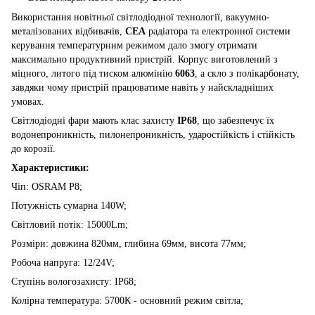
Використання новітньої світлодіодної технології, вакуумно-
металізованих відбивачів,
CEA
радіатора та електронної системи
керування температурним режимом дало змогу отримати
максимально продуктивний пристрій. Корпус виготовлений з
міцного, литого під тиском алюмінію
6063
, а скло з полікарбонату,
завдяки чому пристрій працюватиме навіть у найскладніших
умовах.
Світлодіодні фари мають клас захисту
IP68
, що забезпечує їх
водонепроникність, пилонепроникність, ударостійкість і стійкість
до корозії.
Характеристики:
Чіп: OSRAM P8;
Потужність сумарна 140W;
Світловий потік: 15000Lm;
Розміри: довжина 820мм, глибина 69мм, висота 77мм;
Робоча напруга: 12/24V;
Ступінь вологозахисту: IP68;
Колірна температура: 5700К - основний режим світла;