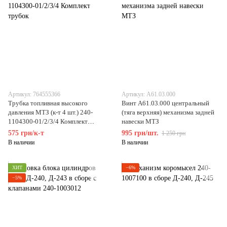
Артикул: 764555366
Артикул: А61.03.000
Трубка топливная высокого
Винт А61.03.000 центральный
давления МТЗ (к-т 4 шт.) 240-
(тяга верхняя) механизма задней
1104300-01/2/3/4 Комплект
навески МТЗ
трубок
575 грн/к-т
995 грн/шт.
1 250 грн
В наличии
В наличии
ХИТ
−6%
−5%