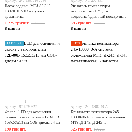
Артикул: 240-1307010-А-03
Артикул: УТ-200-3М
Насос водяной МТЗ-80 240-
Указатель температуры
1307010-А-03 чугунная
механический L=3,0 м с
крыльчатка
подсветкой длинный посадочный
D=52 мм
1 225 грн/шт.
395 грн/шт.
1 375 грн
450 грн
В наличии
В наличии
НОВИНКА
−12%
1
Артикул: 9759799327
Артикул: 245-1308040-А
Фонарь LED для освещения
Крыльчатка вентилятора 245-
салона с выключателем 12В-80В
1308040-А системы охлаждения
153х53х13 мм COB-диоды 54 шт
МТЗ, Д-243, Д-245
металлическая, 6 лопастей
190 грн/шт.
525 грн/шт.
595 грн