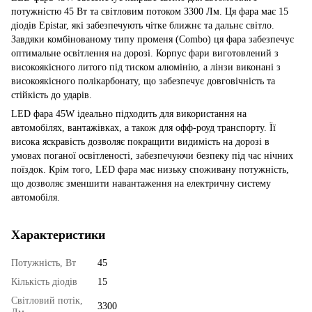
потужністю 45 Вт та світловим потоком 3300 Лм. Ця фара має 15
діодів Epistar, які забезпечують чітке ближнє та дальнє світло.
Завдяки комбінованому типу променя (Combo) ця фара забезпечує
оптимальне освітлення на дорозі. Корпус фари виготовлений з
високоякісного литого під тиском алюмінію, а лінзи виконані з
високоякісного полікарбонату, що забезпечує довговічність та
стійкість до ударів.
LED фара 45W ідеально підходить для використання на
автомобілях, вантажівках, а також для офф-роуд транспорту. Її
висока яскравість дозволяє покращити видимість на дорозі в
умовах поганої освітленості, забезпечуючи безпеку під час нічних
поїздок. Крім того, LED фара має низьку споживану потужність,
що дозволяє зменшити навантаження на електричну систему
автомобіля.
Характеристики
Потужність, Вт
45
Кількість діодів
15
Світловий потік,
3300