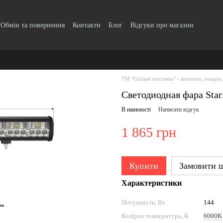
Обмін та повернення
Контакти
Блог
Відгуки про магазин
Прайс-лист
ТМ "Спільні поставки" - контакти, товари,
Светодиодная фара Sta
В наявності
Написати відгук
1 865 грн
Купити
Замовити 
Характеристики
Потужність, Вт
144
Колірна температура, К
6000K