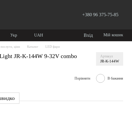
+380 96 375-75-85
Вхід
Мій кошик
Укр
UAH
 послуги, ціни
Каталог
LED фари
rLight JR-K-144W 9-32V combo
Артикул
JR-K-144W
Порівняти
В бажання
швидко