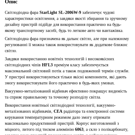
Опис
Світлодіодна фара
StarLight SL-2006W-9
забезпечує чудові
характеристики освітлення, а завдяки якості збирання та зручному
дизайну пристрій підійде для використання практично на будь-
якому транспортному засобі, будь то легкове авто чи вантажівка.
Світлодіодна фара призначена як дальнє світло, але при належному
регулюванні її можна також використовувати як додаткове ближнє
світло.
Завдяки використанню новітніх технологій і високоякісних
світлодіодних чіпів
HFL3
преміум класу забезпечується
максимальний світловий потік а також подовжений термін служби.
У пристрої використовуються тільки якісні компоненти, які дають
змогу використовувати його практично в будь-яких умовах.
Вакуумно-металізований відбивач ефективно покращує видимість
та сприяє правильному та точному розподілу світла.
Використання новітньої світлодіодної технології, вакуумно-
металізованих відбивачів,
CEA
радіатора та електронної системи
керування температурним режимом дало змогу отримати
максимально продуктивний пристрій. Корпус виготовлений з
міцного, литого під тиском алюмінію
6063
, а скло з полікарбонату,