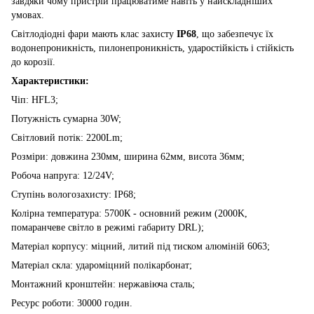
завдяки чому пристрій працюватиме навіть у найскладніших
умовах.
Світлодіодні фари мають клас захисту
IP68
, що забезпечує їх
водонепроникність, пилонепроникність, ударостійкість і стійкість
до корозії.
Характеристики:
Чіп: HFL3;
Потужність сумарна 30W;
Світловий потік: 2200Lm;
Розміри: довжина 230мм, ширина 62мм, висота 36мм;
Робоча напруга: 12/24V;
Ступінь вологозахисту: IP68;
Колірна температура: 5700К - основний режим (2000K,
помаранчеве світло в режимі габариту DRL);
Матеріал корпусу: міцний, литий під тиском алюміній 6063;
Матеріал скла: удароміцний полікарбонат;
Монтажний кронштейн: нержавіюча сталь;
Ресурс роботи: 30000 годин.