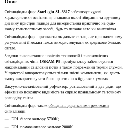
Опис
Світлодіодна фара
StarLight SL-3317
забезпечує чудові
характеристики освітлення, а завдяки якості збирання та зручному
дизайну пристрій підійде для використання практично на будь-
якому транспортному засобі, будь то легкове авто чи вантажівка.
Світлодіодна фара призначена як дальнє світло, але при належному
регулюванні її можна також використовувати як додаткове ближнє
світло.
Завдяки використанню новітніх технологій і високоякісних
світлодіодних чіпів
OSRAM P8
преміум класу забезпечується
максимальний світловий потік а також подовжений термін служби.
У пристрої використовуються тільки якісні компоненти, які дають
змогу використовувати його практично в будь-яких умовах.
Вакуумно-металізований рефлектор, розташований в два ряди, що
ефективно покращує видимість та сприяє правильному та точному
розподілу світла.
Світлодіодна фара також
обладнана додатковими режимами
сигналізації
:
DRL білого кольору 5700K;
DRL помаранчевого кольору 2000K.