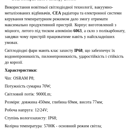
Використання новітньої світлодіодної технології, вакуумно-
металізованих відбивачів,
CEA
радіатора та електронної системи
керування температурним режимом дало змогу отримати
максимально продуктивний пристрій. Корпус виготовлений з
міцного, литого під тиском алюмінію
6063
, а скло з полікарбонату,
завдяки чому пристрій працюватиме навіть у найскладніших
умовах.
Світлодіодні фари мають клас захисту
IP68
, що забезпечує їх
водонепроникність, пилонепроникність, ударостійкість і стійкість
до корозії.
Характеристики:
Чіп: OSRAM P8;
Потужність сумарна 70W;
Світловий потік: 9000Lm;
Розміри: довжина 450мм, глибина 69мм, висота 77мм;
Робоча напруга: 12/24V;
Ступінь вологозахисту: IP68;
Колірна температура: 5700К - основний режим світла;