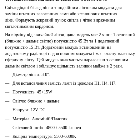
Світлодіодні бі-лед лінзи з подвійним лінзовим модулем для
заміни штатних галогенних ламп або ксенонових штатних
лінз. Формують яскравий пучок світла з чітко вираженим
світлотіньовим кордоном.
На відміну від звичайної лінзи, дана модель має 2 чіпи: 1 основний
(ближнє + дальнє світло) потужністю 45 Вт та 1 додатковий
потужністю 15 Вт. Додатковий модуль встановлений на
додатковому радіаторі над основним модулем і має власну маленьку
сферичну лінзу. Цей модуль включається паралельно з основним
дальнім світлом і збільшує щільність заливки майже в 2 рази.
Діаметр лінзи: 3.0".
Для встановлення замість ламп із цоколем Н1, Н4, Н7.
Потужність: 45+15W
Світло: ближнє + дальнє
Напруга: 12V DC
Матеріал: Алюміній/Пластик
Світловий потік: 4800 / 5500 Lumen
Колірна температура: 5500-6000К