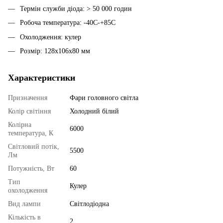
Термін служби діода: > 50 000 годин
Робоча температура: -40C-+85C
Охолодження: кулер
Розмір: 128х106х80 мм
Характеристики
Призначення
Фари головного світла
Колір світіння
Холодний білий
Колірна
6000
температура, К
Світловий потік,
5500
Лм
Потужність, Вт
60
Тип
Кулер
охолодження
Вид лампи
Світлодіодна
Кількість в
2