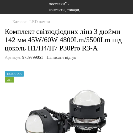
Каталог
LED лампи
Комплект світлодіодних лінз 3 дюйми
142 мм 45W/60W 4800Lm/5500Lm під
цоколь Н1/Н4/Н7 P30Pro R3-A
Артикул:
9759799051
Написати відгук
НОВИНКА
ХІТ