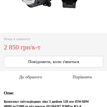
Немає в наявності
2 850 грн/к-т
Повідомити, коли з'явиться
До обраного
Порівняти
Опис
Комплект світлодіодних лінз 3 дюйми 128 мм 45W/60W
4800Lm/5500Lm під цоколь Н1/Н4/Н7 P30Pro R3-A