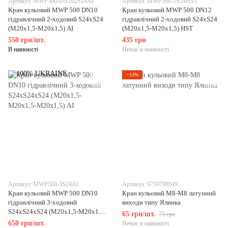
Артикул: MWP500-DN102S24AI
Артикул: MWP500-2S24HST
Кран кульовий MWP 500 DN10
Кран кульовий MWP 500 DN12
гідравлічний 2-ходовий S24хS24
гідравлічний 2-ходовий S24хS24
(М20х1,5-М20х1,5) AI
(М20х1,5-М20х1,5) HST
550 грн/шт.
435 грн
В наявності
Немає в наявності
−13%
Артикул: MWP500-3S24AI
Артикул: 9759798949
Кран кульовий MWP 500 DN10
Кран кульовий М8-М8 латунний
гідравлічний 3-ходовий
виходи типу Ялинка
S24хS24хS24 (М20х1,5-М20х1,5-
65 грн/шт.
75 грн
М20х1,5) AI
650 грн/шт.
Немає в наявності