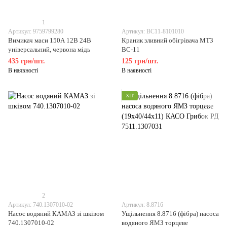
1
Артикул: 9759799280
Артикул: ВС11-8101010
Вимикач маси 150А 12В 24В
Краник зливний обігрівача МТЗ
універсальний, червона мідь
ВС-11
435 грн/шт.
125 грн/шт.
В наявності
В наявності
ХІТ
2
Артикул: 740.1307010-02
Артикул: 8.8716
Насос водяний КАМАЗ зі шківом
Ущільнення 8.8716 (фібра) насоса
740.1307010-02
водяного ЯМЗ торцеве