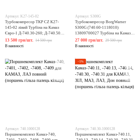
Артикул: K27-145-02
Артикул: S300G
Турбокомпресор ТКР CZ К27-
Турбокомпресор BorgWarner
145-02 лівий Турбіна на Камаз
S300G (740.60-1118010)
Євро-1 Д-740.30-260; Д-740.50-
13809700027 Турбіна на Камаз
360; Д-740.51-3
740.622 Common Rail Євро-4
13 500 грн/шт.
27 000 грн/шт.
14 500 грн
29 500 грн
В наявності
В наявності
−5%
Артикул: 740.1000128
Артикул: 740.30-1000128
Поршнекомплект Камаз-740,
Поршнекомплект Камаз-740.11,
-7401, -7402, -7408, -7409 для
-740.13, -740.14, -740.30, -740.31