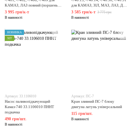
КАМАЗ, ЛАЗ повний (поршень
для КАМАЗ, ЗІЛ, МАЗ, ЛАЗ, Дон
гільза палець кільця)
повний (поршень гільза палець
3 995 грн/к-т
3 585 грн/к-т
3 775 грн
кільця)
В наявності
В наявності
НОВИНКА
ХІТ
Артикул: 33.1106010
Артикул: ПС-7
Насос паливопідкачующий
Кран зливний ПС-7 блоку
Камаз-740 33.1106010 ПННТ
двигуна латунь універсальний
подкачка
115 грн/шт.
490 грн/шт.
В наявності
В наявності