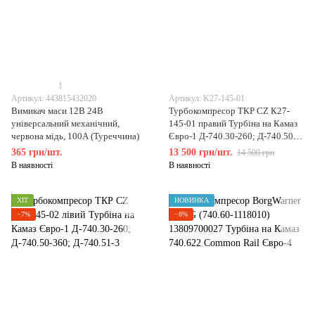
1
Артикул: 443815432020
Артикул: K27-145-01
Вимикач маси 12В 24В
Турбокомпресор ТКР CZ К27-
універсальний механічний,
145-01 правий Турбіна на Камаз
червона мідь, 100А (Туреччина)
Євро-1 Д-740.30-260; Д-740.50-
360; Д-740.51-3
365 грн/шт.
13 500 грн/шт.
14 500 грн
В наявності
В наявності
ХІТ
НОВИНКА
−7%
−8%