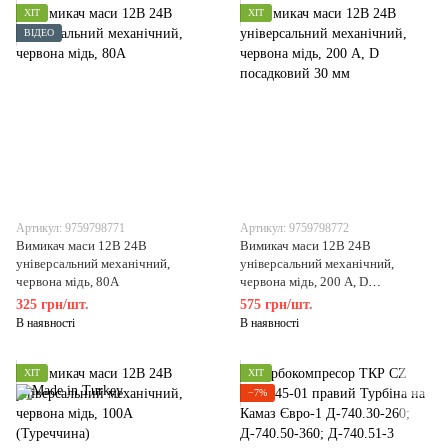
ХІТ
ХІТ
ВІДЕО
Артикул: 9759798771
Артикул: 9759798772
Вимикач маси 12В 24В
Вимикач маси 12В 24В
універсальний механічний,
універсальний механічний,
червона мідь, 80А
червона мідь, 200 А, D
посадковий 30 мм
325 грн/шт.
575 грн/шт.
В наявності
В наявності
ХІТ
ХІТ
−7%