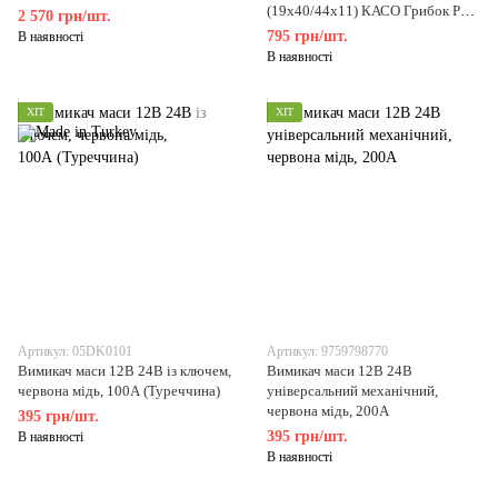
(19х40/44х11) КАСО Грибок РД
2 570 грн/шт.
7511.1307031
795 грн/шт.
В наявності
В наявності
ХІТ
ХІТ
Артикул: 05DK0101
Артикул: 9759798770
Вимикач маси 12В 24В із ключем,
Вимикач маси 12В 24В
червона мідь, 100А (Туреччина)
універсальний механічний,
червона мідь, 200А
395 грн/шт.
395 грн/шт.
В наявності
В наявності