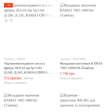
−8%
Артикул: 160029
Артикул: 429519002
Ущільнення водяного насоса
Вкладыши шатунные КАМАЗ
(фібра) 36,6/16 мм Sp/1341
7405-1000104 (Тамбов)
Д-260, Д-245, КАМАЗ ЄВРО-1,
1 736 грн
-2, -3
275 грн/шт.
300 грн
Немає в наявності
Немає в наявності