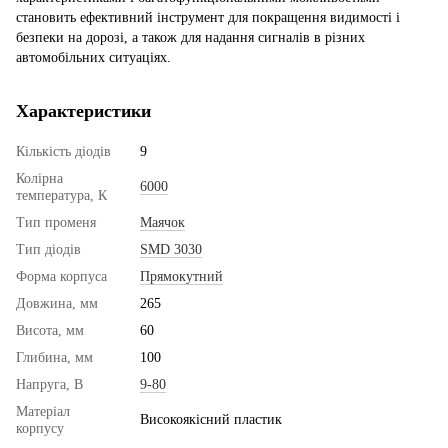
становить ефективний інструмент для покращення видимості і
безпеки на дорозі, а також для надання сигналів в різних
автомобільних ситуаціях.
Характеристики
Кількість діодів
9
Колірна
6000
температура, К
Тип променя
Маячок
Тип діодів
SMD 3030
Форма корпуса
Прямокутний
Довжина, мм
265
Висота, мм
60
Глибина, мм
100
Напруга, В
9-80
Матеріал
Високоякісний пластик
корпусу