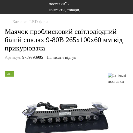
Каталог
LED фари
Маячок проблисковий світлодіодний
білий спалах 9-80В 265х100х60 мм від
прикурювача
Артикул:
9759798905
Написати відгук
ХІТ