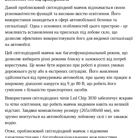
Даний проблисковий світлодіодний маячок відзначається своєю
різноманітністю функцій та високою якістю освітлення. Його
використання знаходиться в сфері автомобільної безпеки та
сигналізації. Одна з основних особливостей цього пристрою - це
можливість встановлення на присосках під лобове скло, що
дозволяє ефективно використовувати його для видимої сигналізації
на автомобілі.
Цей світлодіодний маячок має багатофункціональний режим, що
дозволяє вибирати різні режими блиску в залежності від потреб
користувача. Це може бути корисно при роботі в різних умовах
дорожнього руху або в екстрених ситуаціях. Його живлення
здійснюється від прикурювача автомобіля, при цьому він працює в
широкому діапазоні напруги від 9 до 80 В, що робить його
сумісним з більшістю транспортних засобів.
Використання світлодіодних чіпів Led Chip 3030 забезпечує яскраве
та чітке освітлення, що робить маячок видимим навіть на великій
відстані. Завдяки компактному розміру (265х100х60 мм), він
зручно монтується на автомобільному лобовому склі і не заважає
водію.
Отже, проблисковий світлодіодний маячок з відомими
характеристиками і багатофункціональними можливостями