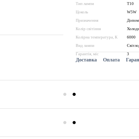
Тип лампи
T10
Цоколь
W5W
Призначення
Допомі
Колір світіння
Холодн
Колірна температура, К
6000
Вид лампи
Світло
Гарантія, міс
3
Доставка
Оплата
Гаран