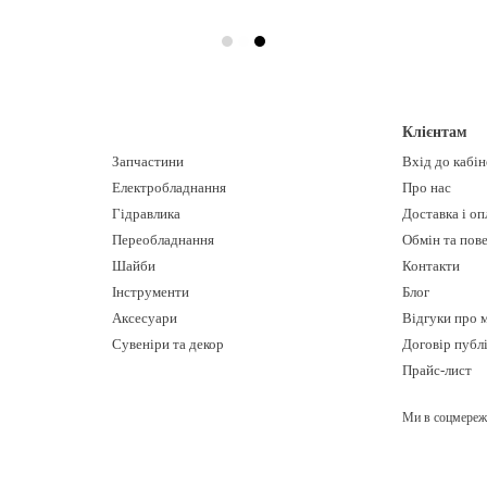
Клієнтам
Запчастини
Вхід до кабі
Електробладнання
Про нас
Гідравлика
Доставка і оп
Переобладнання
Обмін та пов
Шайби
Контакти
Інструменти
Блог
Аксесуари
Відгуки про 
Сувеніри та декор
Договір публ
Прайс-лист
Ми в соцмереж