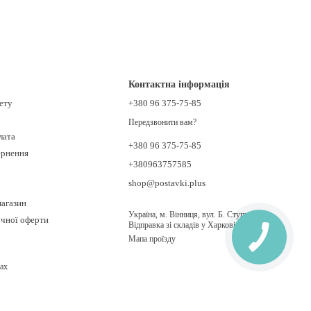
Контактна інформація
нету
+380 96 375-75-85
Передзвонити вам?
лата
+380 96 375-75-85
ернення
+380963757585
shop@postavki.plus
магазин
Україна, м. Вінниця, вул. Б. Ступки 21.
ічної оферти
Відправка зі складів у Харкові, Києві
Мапа проїзду
ах