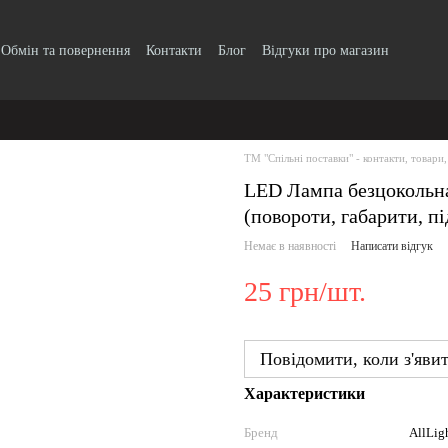
Обмін та повернення
Контакти
Блог
Відгуки про магазин
Прайс-лист
ТМ "Спільні поставки" - контакти, товари,
LED Лампа безцокольн
(повороти, габарити, пі
Немає в наявності
Написати відгук
25 грн/шт.
Повідомити, коли з'яви
Характеристики
Бренд
AllLig