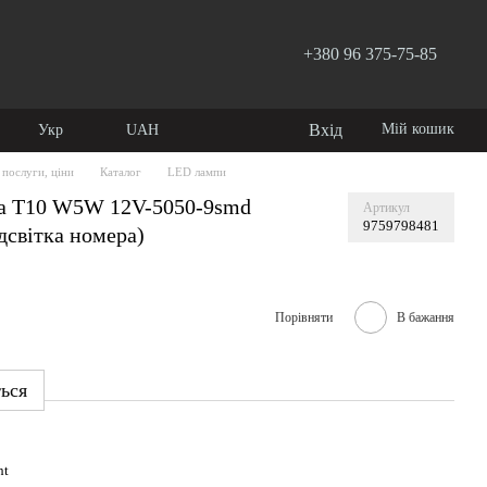
+380 96 375-75-85
Вхід
Мій кошик
Укр
UAH
 послуги, ціни
Каталог
LED лампи
а T10 W5W 12V-5050-9smd
Артикул
9759798481
дсвітка номера)
Порівняти
В бажання
ться
ht