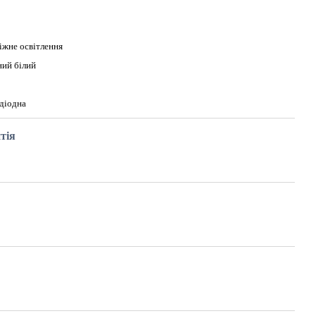
жне освітлення
ий білий
діодна
тія