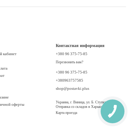
Контактная информация
й кабинет
+380 96 375-75-85
Перезвонить вам?
плата
+380 96 375-75-85
рат
+380963757585
shop@postavki.plus
азине
Украина, г. Виница, ул. Б. Ступки 21.
личной оферты
Отправка со складов в Харькове, Киеве
Карта проезда