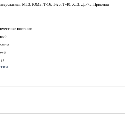
иверсальная, МТЗ, ЮМЗ, Т-16, Т-25, Т-40, ХТЗ, ДТ-75, Прицепы
вместные поставки
вый
раина
тай
015
нтия