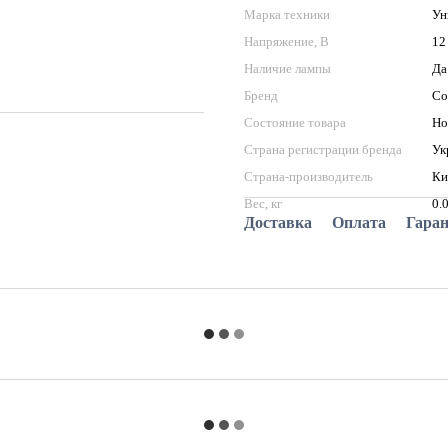
Марка техники
Ун
Напряжение, В
12
Наличие лампы
Да
Бренд
Со
Состояние товара
Но
Страна регистрации бренда
Ук
Страна-производитель
Ки
Вес, кг
0.
Доставка
Оплата
Гара