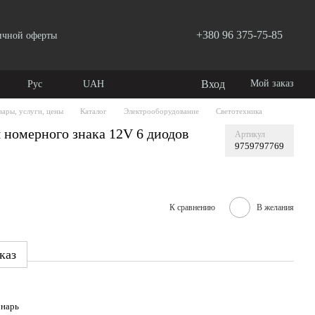
+380 96 375-75-85
ичной оферты
Вход
Мой заказ
Рус
UAH
вары, услуги, цены
Каталог
Электрооборудование
Светотехника
номерного знака 12V 6 диодов
Артикул
9759797769
К сравнению
В желания
каз
нарь