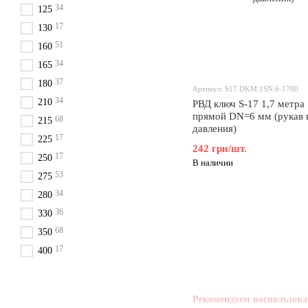
34
125
17
130
51
160
34
165
37
180
Артикул: S17.DKM.1SN.6-1700
34
210
РВД ключ S-17 1,7 метра
прямой DN=6 мм (рукав 
68
215
давления)
17
225
242 грн/шт.
17
250
В наличии
53
275
34
280
36
330
68
350
17
400
Рекомендуем воспользова