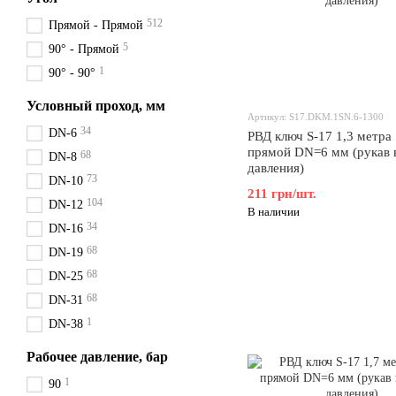
512
Прямой - Прямой
5
90° - Прямой
1
90° - 90°
Условный проход, мм
Артикул: S17.DKM.1SN.6-1300
34
DN-6
РВД ключ S-17 1,3 метра
прямой DN=6 мм (рукав 
68
DN-8
давления)
73
DN-10
211 грн/шт.
104
DN-12
В наличии
34
DN-16
68
DN-19
68
DN-25
68
DN-31
1
DN-38
Рабочее давление, бар
1
90