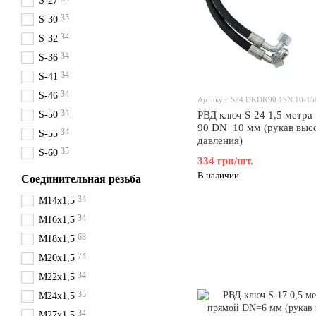
S-27
35
S-30
34
S-32
34
S-36
34
S-41
34
S-46
Артикул: S24.DKDK90.1SN.10-15
34
S-50
РВД ключ S-24 1,5 метра
90 DN=10 мм (рукав выс
34
S-55
давления)
35
S-60
334 грн/шт.
В наличии
Соединительная резьба
34
М14х1,5
34
М16х1,5
68
М18х1,5
74
М20х1,5
34
М22х1,5
35
М24х1,5
34
М27х1,5