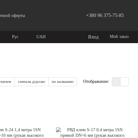
+380 96 375-75-85
ичной оферты
Вход
Мой заказ
Рус
UAH
ешевле
сначала дороже
по названию
Отображение: