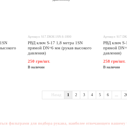
Артикул: S17.DKM.1SN.6-1800
Артикул: S17.D
 1SN
РВД ключ S-17 1,8 метра 1SN
РВД ключ S-
высокого
прямой DN=6 мм (рукав высокого
прямой DN=6
давления)
давления)
250 грн/шт.
258 грн/шт.
В наличии
В наличии
Назад
1
2
3
4
5
6
...
2
ться фильтрами для подбора рукава, наиболее отвечающего вашему 