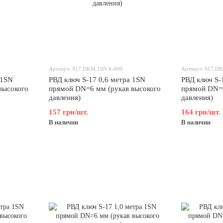
Артикул: S17.DKM.1SN.6-600
Артикул: S17.D
 1SN
РВД ключ S-17 0,6 метра 1SN
РВД ключ S-
высокого
прямой DN=6 мм (рукав высокого
прямой DN=6
давления)
давления)
157 грн/шт.
164 грн/шт.
В наличии
В наличии