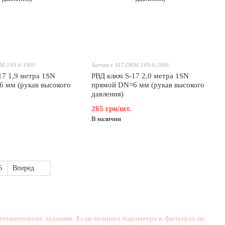
KM.1SN.6-1900
Артикул: S17.DKM.1SN.6-2000
17 1,9 метра 1SN
РВД ключ S-17 2,0 метра 1SN
 мм (рукав высокого
прямой DN=6 мм (рукав высокого
давления)
265 грн/шт.
В наличии
6
Вперед
техническому заданию. Если нужного параметра в фильтрах не