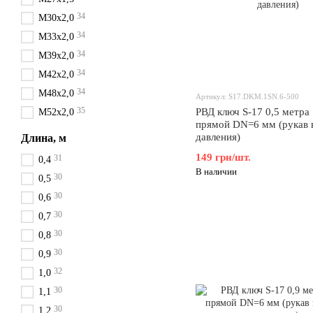
34
М30х2,0
34
М33х2,0
34
М39х2,0
34
М42х2,0
34
М48х2,0
Артикул: S17.DKM.1SN.6-500
35
РВД ключ S-17 0,5 метра
М52х2,0
прямой DN=6 мм (рукав 
давления)
Длина, м
149 грн/шт.
31
0,4
В наличии
30
0,5
30
0,6
30
0,7
30
0,8
30
0,9
32
1,0
30
1,1
30
1,2