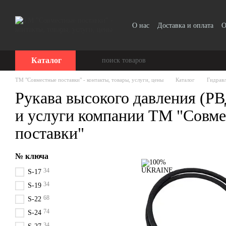
Перейти к основному контенту
О нас
Доставка и оплата
О
Прайс-лист
Каталог
ТМ "Совместные поставки" - контакты, товары, услуги, цены
Каталог
Гидрав
Рукава высокого давления (РВ
и услуги компании ТМ "Совм
поставки"
№ ключа
34
S-17
34
S-19
68
S-22
74
S-24
34