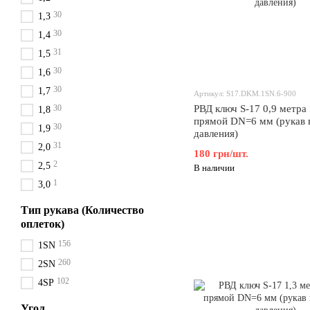
30
1,3
30
1,4
31
1,5
30
1,6
30
1,7
Артикул: S17.DKM.1SN.6-900
30
РВД ключ S-17 0,9 метра
1,8
прямой DN=6 мм (рукав 
30
1,9
давления)
31
2,0
180 грн/шт.
2
2,5
В наличии
1
3,0
Тип рукава (Количество
оплеток)
156
1SN
260
2SN
102
4SP
Угол