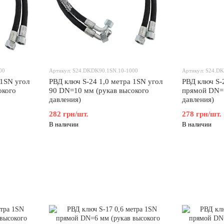
00
Артикул: S24.DKDK90.1SN.10-1000
Артикул: S24.D
 1SN угол
РВД ключ S-24 1,0 метра 1SN угол
РВД ключ S-
окого
90 DN=10 мм (рукав высокого
прямой DN=1
давления)
давления)
282 грн/шт.
278 грн/шт.
В наличии
В наличии