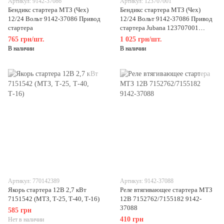
Артикул: 9142-37086
Артикул: 123707001
Бендикс стартера МТЗ (Чех)
Бендикс стартера МТЗ (Чех)
12/24 Вольт 9142-37086 Привод
12/24 Вольт 9142-37086 Привод
стартера
стартера Jubana 123707001
(Литва)
765 грн/шт.
1 025 грн/шт.
В наличии
В наличии
Артикул: 770142389
Артикул: 9142-37088
Якорь стартера 12В 2,7 кВт
Реле втягивающее стартера МТЗ
7151542 (МТЗ, Т-25, Т-40, Т-16)
12В 7152762/7155182 9142-
37088
585 грн
410 грн
Нет в наличии