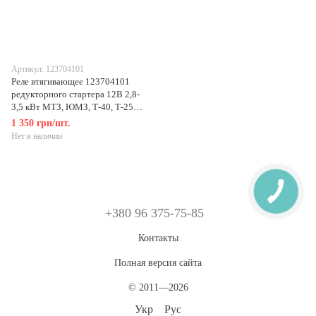
Артикул: 123704101
Реле втягивающее 123704101
редукторного стартера 12В 2,8-
3,5 кВт МТЗ, ЮМЗ, Т-40, Т-25
Jubana
1 350 грн/шт.
Нет в наличии
+380 96 375-75-85
Контакты
Полная версия сайта
© 2011—2026
Укр
Рус