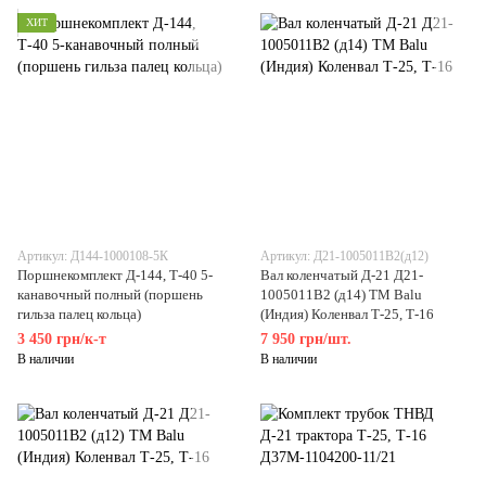
ХИТ
Артикул: Д144-1000108-5К
Артикул: Д21-1005011В2(д12)
Поршнекомплект Д-144, Т-40 5-
Вал коленчатый Д-21 Д21-
канавочный полный (поршень
1005011В2 (д14) ТМ Balu
гильза палец кольца)
(Индия) Коленвал Т-25, Т-16
3 450 грн/к-т
7 950 грн/шт.
В наличии
В наличии