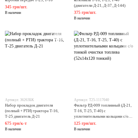
(двигатели Д-21, Д-37, Д-144)
345 грн/шт.
375 грн/шт.
В наличии
В наличии
Артикул: 36263БК
Артикул: Т25-1117040
Набор прокладок двигателя
Фильтр РД-009 топливный (Д-21,
(полный + РТИ) трактора Т-16,
Т-16, Т-25, Т-40) с
Т-25 двигатель Д-21
уплотнительными кольцами с/о
тонкой очистки топлива
675 грн/к-т
125 грн/шт.
(52х14х120 тонкий)
В наличии
В наличии