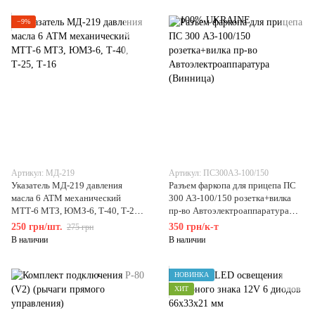
−9%
Артикул: МД-219
Артикул: ПС300А3-100/150
Указатель МД-219 давления
Разъем фаркопа для прицепа ПС
масла 6 АТМ механический
300 А3-100/150 розетка+вилка
МТТ-6 МТЗ, ЮМЗ-6, Т-40, Т-25,
пр-во Автоэлектроаппаратура
Т-16
(Винница)
250 грн/шт.
350 грн/к-т
275 грн
В наличии
В наличии
НОВИНКА
ХИТ