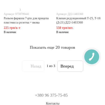
3
Артикул: 9759799441
Артикул: Д22-1403360
Разъем фаркопа 7-pin для прицепа
Клапан редукционный Т-25, Т-16
пластмасса розетка + вилка
(Д-21) Д22-1403360
225 грн/к-т
550 грн/шт.
В наличии
В наличии
Показать еще 20 товаров
Назад
Вперед
1
из 3
+380 96 375-75-85
Контакты