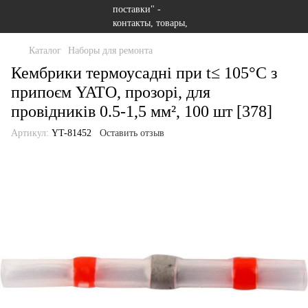
Каталог
Наборы для ремонта
Кембрики термоусадні при t≤ 105°C з
припоєм YATO, прозорі, для
провідників 0.5-1,5 мм², 100 шт [378]
Артикул:
YT-81452
Оставить отзыв