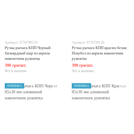
Артикул: 9759799119
Артикул: 9759799120
Ручка рычага КПП Черный
Ручка рычага КПП красно-белая
бильярдный шар из акрила
Покебол из акрила наконечник
наконечник рукоятка
рукоятка
390 грн/шт.
390 грн/шт.
Нет в наличии
Нет в наличии
НОВИНКА
НОВИНКА