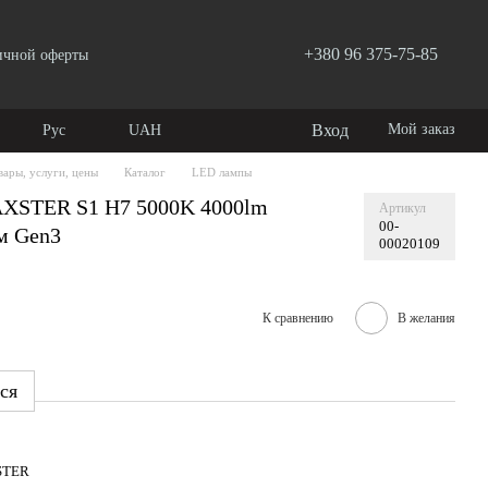
+380 96 375-75-85
ичной оферты
Вход
Мой заказ
Рус
UAH
вары, услуги, цены
Каталог
LED лампы
AXSTER S1 H7 5000K 4000lm
Артикул
00-
м Gen3
00020109
К сравнению
В желания
ся
STER