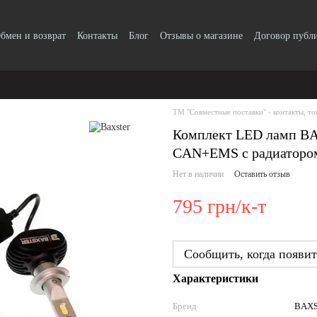
бмен и возврат
Контакты
Блог
Отзывы о магазине
Договор публ
ТМ "Совместные поставки" - контакты, то
Комплект LED ламп B
CAN+EMS с радиаторо
Нет в наличии
Оставить отзыв
795 грн/к-т
Сообщить, когда появит
Характеристики
Бренд
BAX