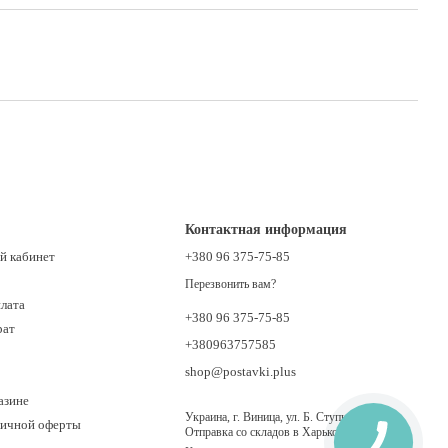
Контактная информация
й кабинет
+380 96 375-75-85
Перезвонить вам?
плата
+380 96 375-75-85
рат
+380963757585
shop@postavki.plus
азине
Украина, г. Виница, ул. Б. Ступки 21.
личной оферты
Отправка со складов в Харькове, Киеве