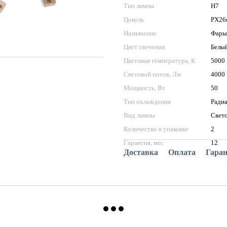
Тип лампы
H7
Цоколь
PX26
Назначение
Фары 
Цвет свечения
Белы
Цветовая температура, К
5000
Световой поток, Лм
4000
Мощность, Вт
50
Тип охлаждения
Ради
Вид лампы
Свет
Количество в упаковке
2
Гарантия, мес
12
Доставка
Оплата
Гара