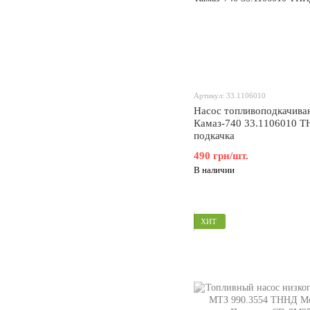
Артикул: 33.1106010
Насос топливоподкачив
Камаз-740 33.1106010 
подкачка
490 грн/шт.
В наличии
ХИТ