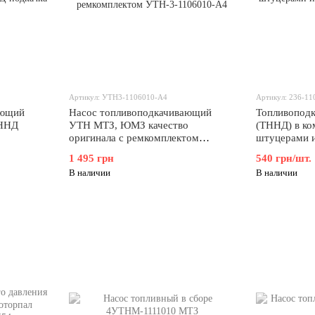
Артикул: УТН3-1106010-А4
Артикул: 236-1
ающий
Насос топливоподкачивающий
Топливопод
ТННД
УТН МТЗ, ЮМЗ качество
(ТННД) в ко
оригинала с ремкомплектом
штуцерами 
УТН-3-1106010-А4
резиновыми 
1 495 грн
540 грн/шт.
В наличии
В наличии