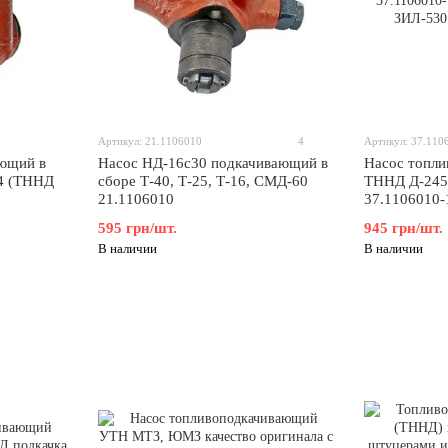
Артикул: 21.1106010
4
Артикул: 37.110
ающий в
Насос НД-16с30 подкачивающий в
Насос топл
4 (ТННД
сборе Т-40, Т-25, Т-16, СМД-60
ТННД Д-245
21.1106010
37.1106010-
сторону) ЗИ
595 грн/шт.
945 грн/шт.
Евро-2
В наличии
В наличии