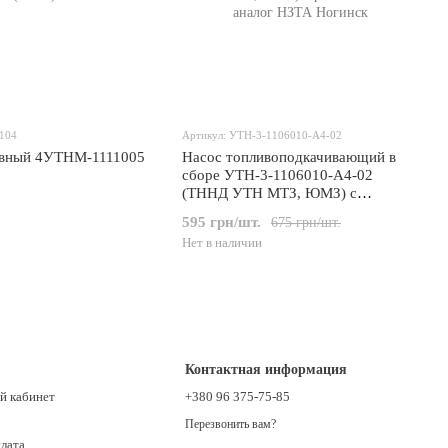
9104
Артикул: УТН-3-1106010-А4-02
ивный 4УТНМ-1111005
Насос топливоподкачивающий в
сборе УТН-3-1106010-А4-02
(ТННД УТН МТЗ, ЮМЗ) с
ремкомплектом аналог НЗТА
595 грн/шт.
675 грн/шт.
Ногинск
Нет в наличии
Контактная информация
й кабинет
+380 96 375-75-85
Перезвонить вам?
плата