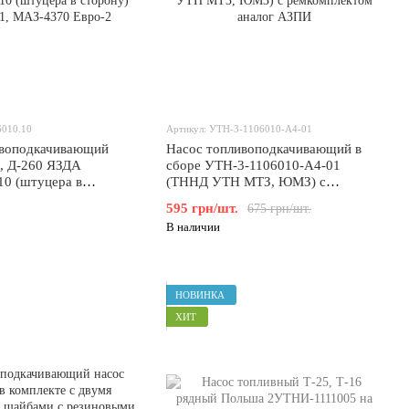
6010.10
Артикул: УТН-3-1106010-А4-01
ивоподкачивающий
Насос топливоподкачивающий в
, Д-260 ЯЗДА
сборе УТН-3-1106010-А4-01
10 (штуцера в
(ТННД УТН МТЗ, ЮМЗ) с
Л-5301, МАЗ-4370
ремкомплектом аналог АЗПИ
595 грн/шт.
675 грн/шт.
В наличии
НОВИНКА
ХИТ