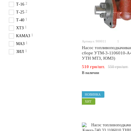
2
Т-16
2
Т-25
1
Т-40
1
ХТЗ
1
КАМАЗ
Артикул: 900011
1
1
МАЗ
Насос топливоподкачив
1
ЗИЛ
сборе УТМ-3-1106010-А
УТН МТЗ, ЮМЗ)
510 грн/шт.
550 грн/шт.
В наличии
НОВИНКА
ХИТ