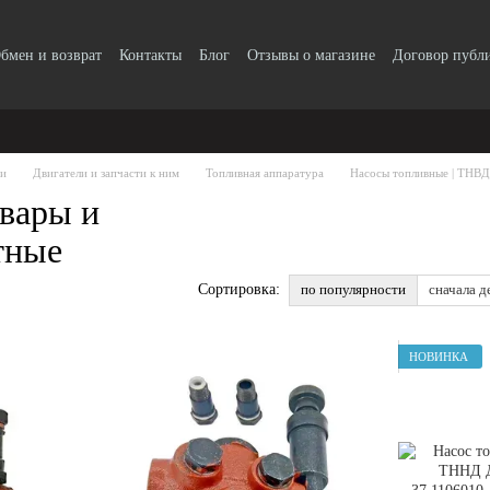
бмен и возврат
Контакты
Блог
Отзывы о магазине
Договор публ
ти
Двигатели и запчасти к ним
Топливная аппаратура
Насосы топливные | ТНВД
вары и
тные
по популярности
сначала д
Сортировка:
НОВИНКА