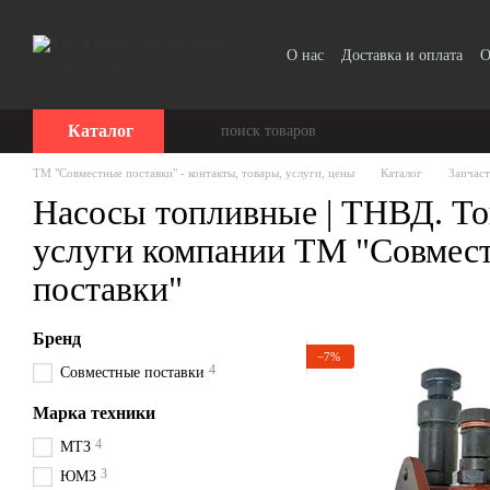
Перейти к основному контенту
О нас
Доставка и оплата
О
Прайс-лист
Каталог
ТМ "Совместные поставки" - контакты, товары, услуги, цены
Каталог
Запчас
Насосы топливные | ТНВД. То
услуги компании ТМ "Совмес
поставки"
Бренд
−7%
4
Совместные поставки
Марка техники
4
МТЗ
3
ЮМЗ