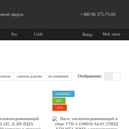
+380 96 375-75-85
ичной оферты
Вход
Мой заказ
Рус
UAH
ешевле
сначала дороже
по названию
Отображение:
НОВИНКА
ХИТ
−12%