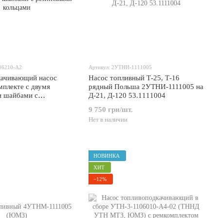
106210-А2
Артикул: 2УТНИ-1111005
качивающий насос
Насос топливный Т-25, Т-16
мплекте с двумя
рядный Польша 2УТНИ-1111005 на
и шайбами с
Д-21, Д-120 53.1111004
кольцами
9 750 грн/шт.
Нет в наличии
НОВИНКА
ХИТ
−12%