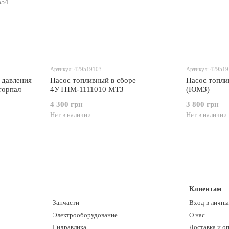
Артикул: 429519103
Артикул: 42951
 давления
Насос топливный в сборе
Насос топл
торпал
4УТНМ-1111010 МТЗ
(ЮМЗ)
4 300 грн
3 800 грн
Нет в наличии
Нет в наличии
Клиентам
Запчасти
Вход в личны
Электрооборудование
О нас
Гидравлика
Доставка и о