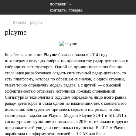
Каталог
playme
playme
Корейская компания
Playme
была основана в 2014 году
инженерами ведущих фабрик по производству радар-детекторов и
гибридных регистраторов. Одной из причин появления бренда
стала идея разработчиков создать сигнатурный радар-детектор, то
есть платформу, которая по образцам сигналов, с одной стороны,
умеет точно определять модель радара, а с другой — с высокой
эффективностью отсеивать источники ложных оповещений.
Сигнатурная технология в будущем определила лицо всего рынка
радар- детекторов и стала одной из важнейших вех с момента его
появления. Конкурентам пришлось серьезно напрячься, чтобы
скопировать наработки Playme. Модели Playme SOFT и SILENT с
сигнатурными функциями появились в 2016-м, их аналоги других
производителей увидели свет только спустя год. В 2017-м Playme
доработала платформу технологией anti-CAS для более