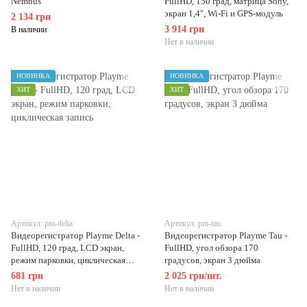
Nembus
FullHD, 150 град, матрица Sony,
экран 1,4″, Wi-Fi и GPS-модуль
2 134 грн
3 914 грн
В наличии
Нет в наличии
НОВИНКА
НОВИНКА
ХИТ
ХИТ
Артикул: pm-delta
Артикул: pm-tau
Видеорегистратор Playme Delta -
Видеорегистратор Playme Tau -
FullHD, 120 град, LCD экран,
FullHD, угол обзора 170
режим парковки, циклическая
градусов, экран 3 дюйма
запись
681 грн
2 025 грн/шт.
Нет в наличии
Нет в наличии