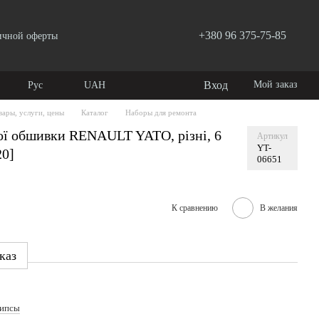
+380 96 375-75-85
ичной оферты
Вход
Мой заказ
Рус
UAH
вары, услуги, цены
Каталог
Наборы для ремонта
ої обшивки RENAULT YATO, різні, 6
Артикул
YT-
20]
06651
К сравнению
В желания
каз
ипсы