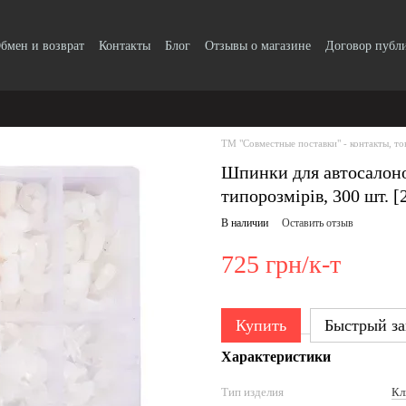
бмен и возврат
Контакты
Блог
Отзывы о магазине
Договор публ
ТМ "Совместные поставки" - контакты, то
Шпинки для автосалон
типорозмірів, 300 шт. [
В наличии
Оставить отзыв
725 грн/к-т
Купить
Быстрый за
Характеристики
Тип изделия
Кл