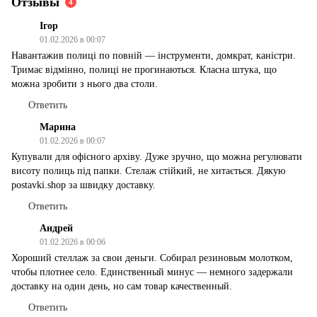
Отзывы
4
Ігор
01.02.2026 в 00:07
Навантажив полиці по повній — інструменти, домкрат, каністри.
Тримає відмінно, полиці не прогинаються. Класна штука, що
можна зробити з нього два столи.
Ответить
Марина
01.02.2026 в 00:07
Купували для офісного архіву. Дуже зручно, що можна регулювати
висоту полиць під папки. Стелаж стійкий, не хитається. Дякую
postavki.shop за швидку доставку.
Ответить
Андрей
01.02.2026 в 00:06
Хороший стеллаж за свои деньги. Собирал резиновым молотком,
чтобы плотнее село. Единственный минус — немного задержали
доставку на один день, но сам товар качественный.
Ответить