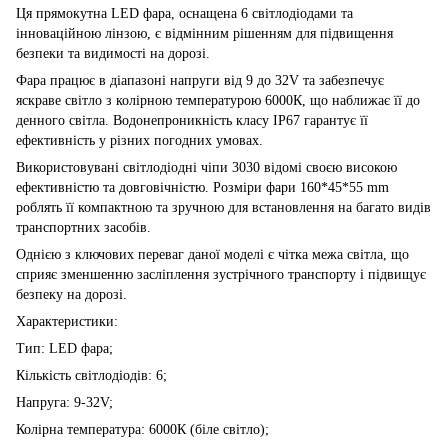
Ця прямокутна LED фара, оснащена 6 світлодіодами та
інноваційною лінзою, є відмінним рішенням для підвищення
безпеки та видимості на дорозі.
Фара працює в діапазоні напруги від 9 до 32V та забезпечує
яскраве світло з колірною температурою 6000К, що наближає її до
денного світла. Водонепроникність класу IP67 гарантує її
ефективність у різних погодних умовах.
Використовувані світлодіодні чіпи 3030 відомі своєю високою
ефективністю та довговічністю. Розміри фари 160*45*55 mm
роблять її компактною та зручною для встановлення на багато видів
транспортних засобів.
Однією з ключових переваг даної моделі є чітка межа світла, що
сприяє зменшенню засліплення зустрічного транспорту і підвищує
безпеку на дорозі.
Характеристики:
Тип: LED фара;
Кількість світлодіодів: 6;
Напруга: 9-32V;
Колірна температура: 6000К (біле світло);