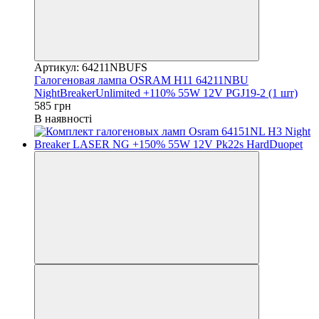
Артикул: 64211NBUFS
Галогеновая лампа OSRAM H11 64211NBU
NightBreakerUnlimited +110% 55W 12V PGJ19-2 (1 шт)
585 грн
В наявності