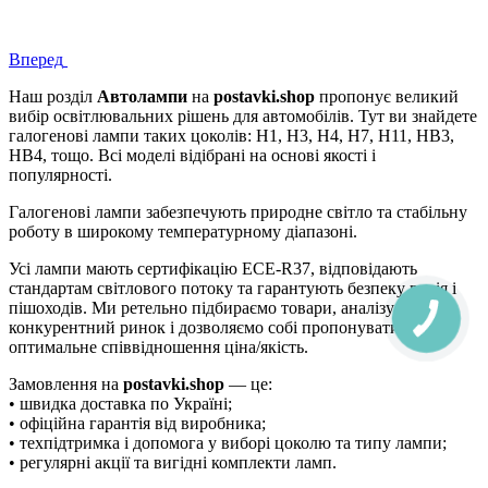
Вперед
Наш розділ
Автолампи
на
postavki.shop
пропонує великий
вибір освітлювальних рішень для автомобілів. Тут ви знайдете
галогенові лампи таких цоколів: H1, H3, H4, H7, H11, HB3,
HB4, тощо. Всі моделі відібрані на основі якості і
популярності.
Галогенові лампи забезпечують природне світло та стабільну
роботу в широкому температурному діапазоні.
Усі лампи мають сертифікацію ECE-R37, відповідають
стандартам світлового потоку та гарантують безпеку водія і
пішоходів. Ми ретельно підбираємо товари, аналізуємо
конкурентний ринок і дозволяємо собі пропонувати
оптимальне співвідношення ціна/якість.
Замовлення на
postavki.shop
— це:
• швидка доставка по Україні;
• офіційна гарантія від виробника;
• техпідтримка і допомога у виборі цоколю та типу лампи;
• регулярні акції та вигідні комплекти ламп.