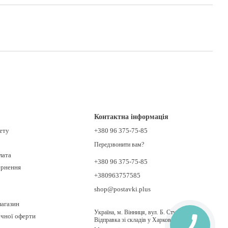
Контактна інформація
нету
+380 96 375-75-85
Передзвонити вам?
лата
+380 96 375-75-85
ернення
+380963757585
shop@postavki.plus
магазин
Україна, м. Вінниця, вул. Б. Ступки 21.
ічної оферти
Відправка зі складів у Харкові, Києві