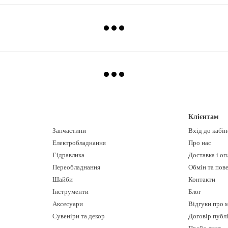
Клієнтам
Запчастини
Вхід до кабі
Електробладнання
Про нас
Гідравлика
Доставка і оп
Переобладнання
Обмін та пов
Шайби
Контакти
Інструменти
Блог
Аксесуари
Відгуки про 
Сувеніри та декор
Договір публ