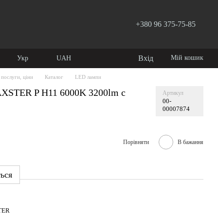
+380 96 375-75-85
Вхід
Мій кошик
Укр
UAH
 послуги, ціни
Каталог
LED лампи
XSTER P H11 6000K 3200lm с
Артикул
00-
00007874
Порівняти
В бажання
ться
TER