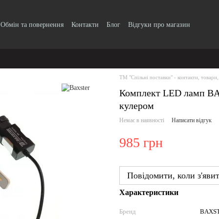
Обмін та повернення
Контакти
Блог
Відгуки про магазин
Прайс-лист
ТМ "Спільні поставки" - контакти, товари,
Комплект LED ламп BA
кулером
Немає в наявності
Написати відгук
985 грн
Повідомити, коли з'яви
Характеристики
Бренд
BAXS