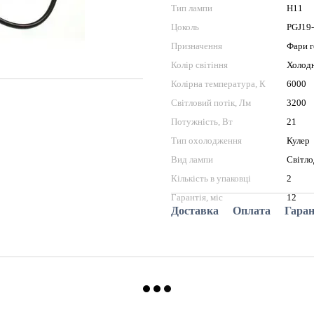
Тип лампи
H11
Цоколь
PGJ19
Призначення
Фари г
Колір світіння
Холодн
Колірна температура, К
6000
Світловий потік, Лм
3200
Потужність, Вт
21
Тип охолодження
Кулер
Вид лампи
Світло
Кількість в упаковці
2
Гарантія, міс
12
Доставка
Оплата
Гаран