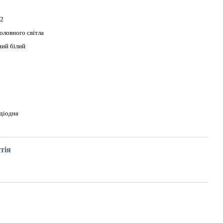
-2
оловного світла
ий білий
діодна
тія