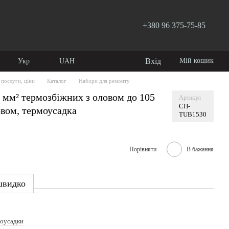
+380 96 375-75-85
Вхід
Мій кошик
Укр
UAH
 послуги, ціни
Каталог
Набори для ремонту
5 мм² термозбіжних з оловом до 105
Артикул
СП-
овом, термоусадка
TUB1530
Порівняти
В бажання
швидко
оусадки