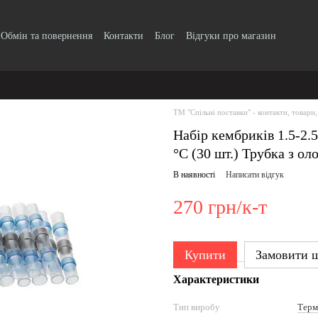
Обмін та повернення
Контакти
Блог
Відгуки про магазин
Прайс-лист
ТМ "Спільні поставки" - контакти, товари,
Набір кембриків 1.5-2.
°C (30 шт.) Трубка з ол
В наявності
Написати відгук
270 грн/к-т
Купити
Замовити 
Характеристики
Тип виробу
Терм