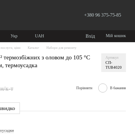
+380 96 375-75-85
Вхід
Мій кошик
Укр
UAH
 послуги, ціни
Каталог
Набори для ремонту
² термозбіжних з оловом до 105 °C
Артикул
СП-
м, термоусадка
TUB4020
н/к-т
Порівняти
В бажання
швидко
оусадки