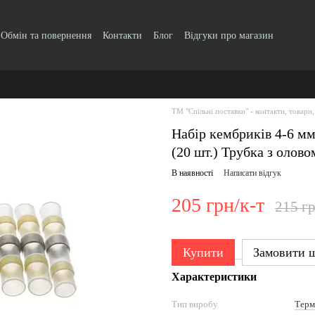
Обмін та повернення
Контакти
Блог
Відгуки про магазин
Прайс-лист
ТМ "Спільні поставки" - контакти, товари,
Набір кембриків 4-6 мм
(20 шт.) Трубка з олово
В наявності
Написати відгук
205 грн/к-т
215 гр
Купити
Замовити 
Характеристики
Тип виробу
Терм