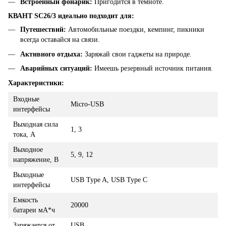
Встроенный фонарик:
Пригодится в темноте.
КВАНТ SC26/3 идеально подходит для:
Путешествий:
Автомобильные поездки, кемпинг, пикники
всегда оставайся на связи.
Активного отдыха:
Заряжай свои гаджеты на природе.
Аварийных ситуаций:
Имеешь резервный источник питания.
Характеристики:
Входные
Micro-USB
интерфейсы
Выходная сила
1, 3
тока, А
Выходное
5, 9, 12
напряжение, В
Выходные
USB Type A, USB Type C
интерфейсы
Емкость
20000
батареи мА*ч
Заряжается от
USB