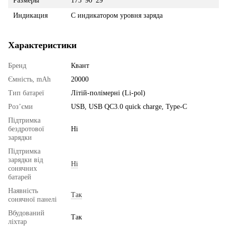
Размеры
175*90*29
Индикация
С индикатором уровня заряда
Характеристики
Бренд
Квант
Ємність, mAh
20000
Тип батареї
Літій-полімерні (Li-pol)
Роз’єми
USB, USB QC3.0 quick charge, Type-C
Підтримка
бездротової
Ні
зарядки
Підтримка
зарядки від
Ні
сонячних
батарей
Наявність
Так
сонячної панелі
Вбудований
Так
ліхтар