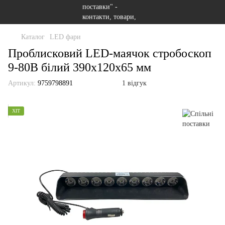
Каталог
LED фари
Проблисковий LED-маячок стробоскоп
9-80В білий 390х120х65 мм
Артикул:
9759798891
1 відгук
ХІТ