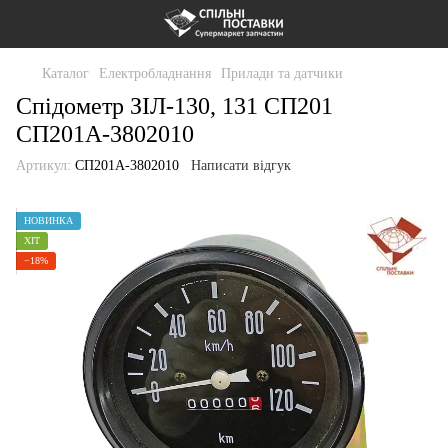
Каталог
Електробладнання
Прилади та датчики
Спідометр ЗІЛ-130, 131 СП201
СП201А-3802010
Артикул:
СП201А-3802010
Написати відгук
НОВИНКА
ХІТ
−18%