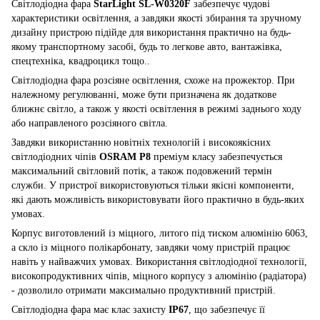
Світлодіодна фара
StarLight SL-W0320F
забезпечує чудові
характеристики освітлення, а завдяки якості збирання та зручному
дизайну пристрою підійде для використання практично на будь-
якому транспортному засобі, будь то легкове авто, вантажівка,
спецтехніка, квадроцикл тощо..
Світлодіодна фара розсіяне освітлення, схоже на прожектор. При
належному регулюванні, може бути призначена як додаткове
ближнє світло, а також у якості освітлення в режимі заднього ходу
або направленого розсіяного світла
.
Завдяки використанню новітніх технологій і високоякісних
світлодіодних чіпів
OSRAM P8
преміум класу забезпечується
максимальний світловий потік, а також подовжений термін
служби. У пристрої використовуються тільки якісні компоненти,
які дають можливість використовувати його практично в будь-яких
умовах.
Корпус виготовлений із міцного, литого під тиском алюмінію 6063,
а скло із міцного полікарбонату, завдяки чому пристрій працює
навіть у найважчих умовах. Використання світлодіодної технології,
високопродуктивних чіпів, міцного корпусу з алюмінію (радіатора)
- дозволило отримати максимально продуктивний пристрій.
Світлодіодна фара має клас захисту
IP67
, що забезпечує її