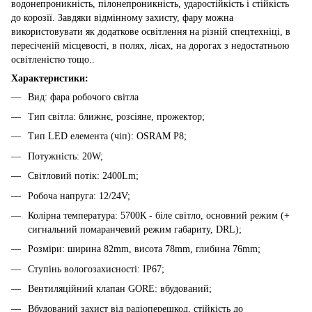
водонепроникність, пілонепроникність, ударостійкість і стійкість
до корозії. Завдяки відмінному захисту, фару можна
використовувати як додаткове освітлення на різній спецтехніці, в
пересіченій місцевості, в полях, лісах, на дорогах з недостатньою
освітленістю тощо..
Характеристики:
Вид: фара робочого світла
Тип світла: ближнє, розсіяне, прожектор;
Тип LED елемента (чіп): OSRAM P8;
Потужність: 20W;
Світловий потік: 2400Lm;
Робоча напруга: 12/24V;
Колірна температура: 5700К - біле світло, основний режим (+
сигнальний помаранчевий режим габариту, DRL);
Розміри: ширина 82mm, висота 78mm, глибина 76mm;
Ступінь вологозахисності: IP67;
Вентиляційний клапан GORE: вбудований;
Вбудований захист від радіоперешкод, стійкість до