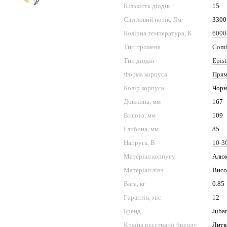
Кількість діодів
15
Світловий потік, Лм
3300
Колірна температура, К
6000
Тип променя
Comb
Тип діодів
Epist
Форма корпуса
Прям
Колір корпуса
Чорн
Довжина, мм
167
Висота, мм
109
Глибина, мм
85
Напруга, В
10-3
Матеріал корпусу
Алюм
Матеріал лінз
Висо
Вага, кг
0.85
Гарантія, міс
12
Бренд
Juba
Країна реєстрації бренду
Литв