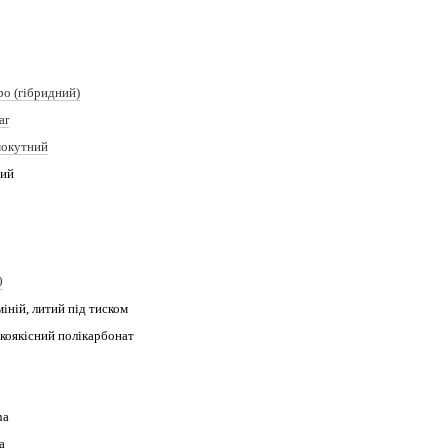
o (гібридний)
ar
окутний
ий
0
іній, литий під тиском
коякісний полікарбонат
na
а