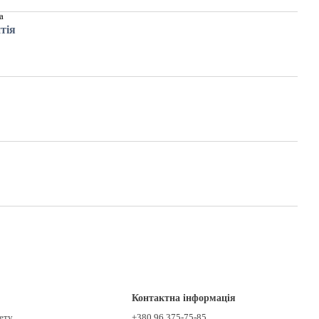
а
тія
Контактна інформація
нету
+380 96 375-75-85