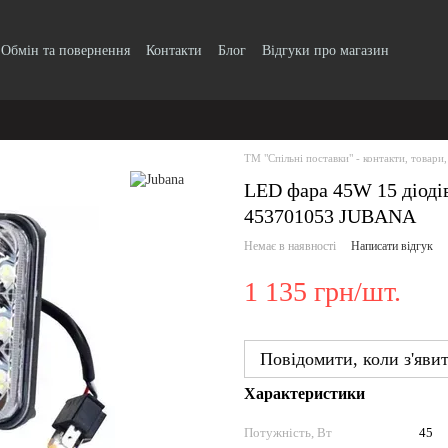
Обмін та повернення
Контакти
Блог
Відгуки про магазин
Прайс-лист
ТМ "Спільні поставки" - контакти, товари,
LED фара 45W 15 діоді
453701053 JUBANA
Немає в наявності
Написати відгук
1 135 грн/шт.
Повідомити, коли з'яви
Характеристики
Потужність, Вт
45