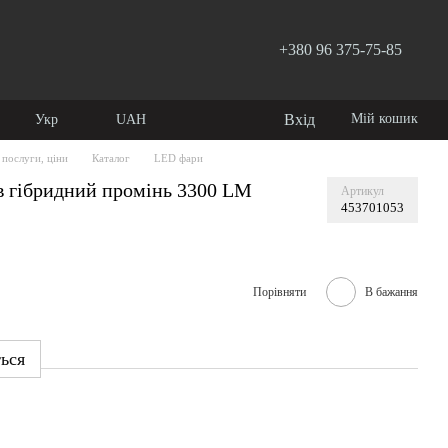
+380 96 375-75-85
Вхід
Мій кошик
Укр
UAH
 послуги, ціни
Каталог
LED фари
в гібридний промінь 3300 LM
Артикул
453701053
Порівняти
В бажання
ться