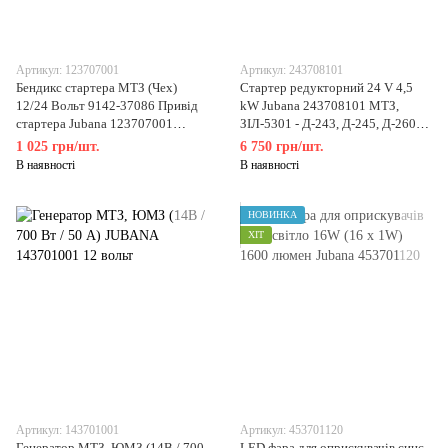
Артикул: 123707001
Артикул: 243708101
Бендикс стартера МТЗ (Чех)
Стартер редукторний 24 V 4,5
12/24 Вольт 9142-37086 Привід
kW Jubana 243708101 МТЗ,
стартера Jubana 123707001
ЗІЛ-5301 - Д-243, Д-245, Д-260
(Литва)
посилений
1 025 грн/шт.
6 750 грн/шт.
В наявності
В наявності
НОВИНКА
ХІТ
Артикул: 143701001
Артикул: 453701120
Генератор МТЗ, ЮМЗ (14В / 700
LED фара для оприскувачів синє