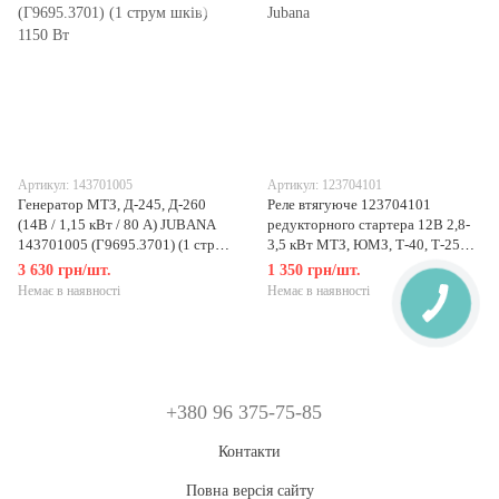
Артикул: 143701005
Артикул: 123704101
Генератор МТЗ, Д-245, Д-260
Реле втягуюче 123704101
(14В / 1,15 кВт / 80 А) JUBANA
редукторного стартера 12В 2,8-
143701005 (Г9695.3701) (1 струм
3,5 кВт МТЗ, ЮМЗ, Т-40, Т-25
шків) 1150 Вт
Jubana
3 630 грн/шт.
1 350 грн/шт.
Немає в наявності
Немає в наявності
+380 96 375-75-85
Контакти
Повна версія сайту