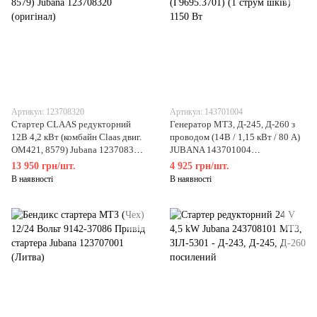
Артикул: 123708320
Артикул: 143701004
Стартер CLAAS редукторний
Генератор МТЗ, Д-245, Д-260 з
12В 4,2 кВт (комбайн Claas двиг.
проводом (14В / 1,15 кВт / 80 А)
ОМ421, 8579) Jubana 123708320
JUBANA 143701004
(оригінал)
(Г9695.3701) (1 струм шків) 1150
13 950 грн/шт.
4 925 грн/шт.
Вт
В наявності
В наявності