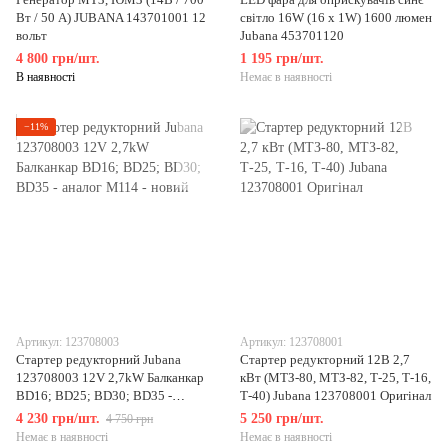
Вт / 50 А) JUBANA 143701001 12
світло 16W (16 x 1W) 1600 люмен
вольт
Jubana 453701120
4 800 грн/шт.
1 195 грн/шт.
В наявності
Немає в наявності
−11%
Артикул: 123708003
Артикул: 123708001
Стартер редукторний Jubana
Стартер редукторний 12В 2,7
123708003 12V 2,7kW Балканкар
кВт (МТЗ-80, МТЗ-82, Т-25, Т-16,
BD16; BD25; BD30; BD35 -
Т-40) Jubana 123708001 Оригінал
аналог М114 - новий
4 230 грн/шт.
5 250 грн/шт.
4 750 грн
Немає в наявності
Немає в наявності