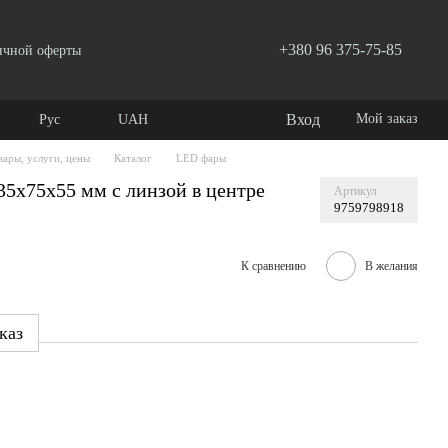
+380 96 375-75-85
ичной оферты
Вход
Мой заказ
Рус
UAH
вары, услуги, цены
Каталог
LED фары
5х75x55 мм с линзой в центре
Артикул
9759798918
К сравнению
В желания
каз