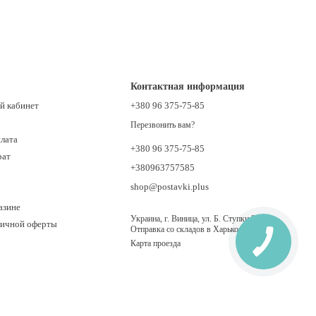
Контактная информация
й кабинет
+380 96 375-75-85
Перезвонить вам?
плата
+380 96 375-75-85
рат
+380963757585
shop@postavki.plus
азине
Украина, г. Виница, ул. Б. Ступки 21.
личной оферты
Отправка со складов в Харькове, Киеве
Карта проезда