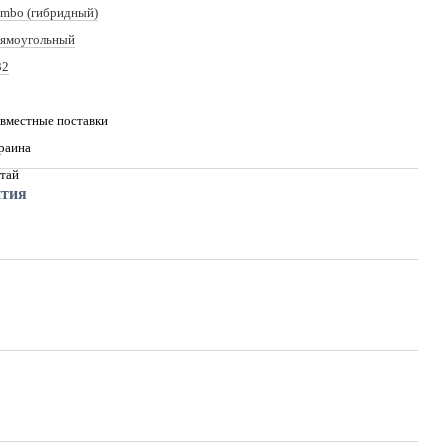
mbo (гибридный)
ямоугольный
32
вместные поставки
раина
тай
нтия