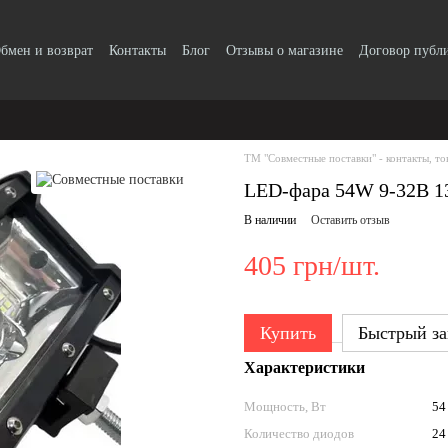
бмен и возврат
Контакты
Блог
Отзывы о магазине
Договор публ
ТМ "Совместные поставки" - контакты, то
LED-фара 54W 9-32В 13
В наличии
Оставить отзыв
405 грн/шт.
Купить
Быстрый за
Характеристики
Мощность, Вт
54
Количество диодов
24