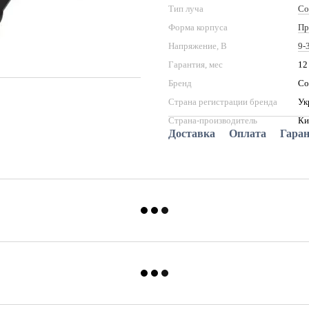
Тип луча
Co
Форма корпуса
Пр
Напряжение, В
9-
Гарантия, мес
12
Бренд
Со
Страна регистрации бренда
Ук
Страна-производитель
Ки
Доставка
Оплата
Гара