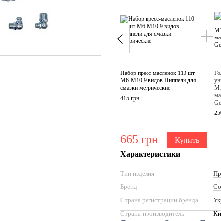
Набор пресс-масленок 110 шт
Го
М6-М10 9 видов Ниппели для
ун
смазки метрические
М1
ма
415 грн
Ge
25
665 грн
Купить
Характеристики
Тип изделия
Пр
Бренд
Со
Страна регистрации бренда
Ук
Страна-производитель
Ки