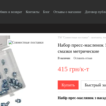
бмен и возврат
Контакты
Блог
Отзывы о магазине
Договор публ
ТМ "Совместные поставки" - контакты, то
Набор пресс-масленок 
смазки метрические
В наличии
Оставить отзыв
415 грн/к-т
Купить
Быстрый за
Набір прес-маслянок з наса