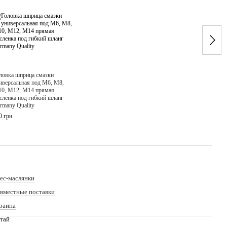
ловка шприца смазки
Набор
иверсальная под М6, М8,
М6-М1
0, М12, М14 прямая
смазк
сленка под гибкий шланг
415 г
rmany Quality
0 грн
69
ес-маслянки
вместные поставки
раина
тай